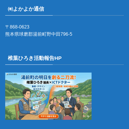
㈲よかよか通信
〒868-0623
熊本県球磨郡湯前町野中田796-5
椎葉ひろき活動報告HP