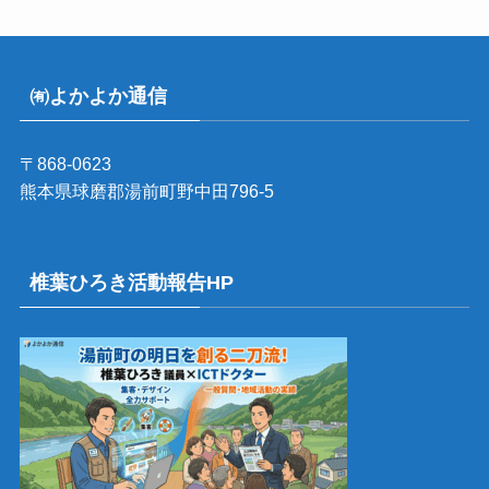
㈲よかよか通信
〒868-0623
熊本県球磨郡湯前町野中田796-5
椎葉ひろき活動報告HP